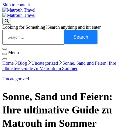
Skip to content
Visit Matrouh
Matrouh Travel
Visit Matrouh
Matrouh Travel
Looking for Something?
Search anything and hit enter.
Menu
Home
Blog
Uncategorized
Sonne, Sand und Feiern: Ihre
ultimative Guide zu Matrouh im Sommer
Uncategorized
Sonne, Sand und Feiern:
Ihre ultimative Guide zu
Matrouh im Sommer